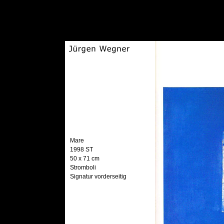
Mare
1998 ST
50 x 71 cm
Stromboli
Signatur vorderseitig